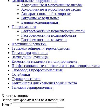
Холодильное оборудование
Холодильные и морозильные шкафы
Холодильные и морозильные столы
Аппараты шоковой заморозки
Витрины холодильные
Барные холодильники
Гастроемкости
Гастроемкости из нержавеющей стали
Гастроемкости из поликарбоната
Гастроемкости из меламина
Противни и решетки
Термоконтейнеры и термоподносы
Термоведра для пищи
Чафиндиши, супницы
Емкости из меламина и полипропилена
Профессиональные кастрюли из нержавеющей стали
Сковороды профессиональные
Сотейники
Сушка для салата
Контейнеры для хранения муки и теста
Тележки сервировочные
Заказать звонок
Заполните форму и мы вам позвоним
Имя
*