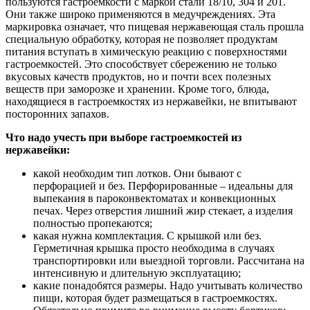
пользуются гастроемкости с маркой стали 18/10, 304 и 201.
Они также широко применяются в медучреждениях. Эта
маркировка означает, что пищевая нержавеющая сталь прошла
специальную обработку, которая не позволяет продуктам
питания вступать в химическую реакцию с поверхностями
гастроемкостей. Это способствует сбережению не только
вкусовых качеств продуктов, но и почти всех полезных
веществ при заморозке и хранении. Кроме того, блюда,
находящиеся в гастроемкостях из нержавейки, не впитывают
посторонних запахов.
Что надо учесть при выборе гастроемкостей из
нержавейки:
какой необходим тип лотков. Они бывают с
перфорацией и без. Перфорированные – идеальны для
выпекания в пароконвектоматах и конвекционных
печах. Через отверстия лишний жир стекает, а изделия
полностью пропекаются;
какая нужна комплектация. С крышкой или без.
Герметичная крышка просто необходима в случаях
транспортировки или выездной торговли. Рассчитана на
интенсивную и длительную эксплуатацию;
какие понадобятся размеры. Надо учитывать количество
пищи, которая будет размещаться в гастроемкостях.