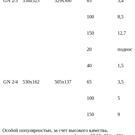
GN 2/3
354x325
329x300
65
5,4
100
8,5
150
12,7
20
поднос
40
1,5
GN 2/4
530х162
505х137
65
3,5
100
5
150
9
Особой популярностью, за счет высокого качества,