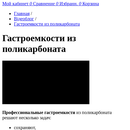
Мой кабинет
0
Сравнение
0
Избранн.
0
Корзина
Главная
/
Відеоблог
/
Гастроемкости из поликарбоната
Гастроемкости из
поликарбоната
Профессиональные гастроемкости
из поликарбоната
решают несколько задач:
сохраняют,