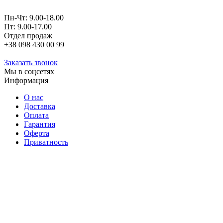
Пн-Чт: 9.00-18.00
Пт: 9.00-17.00
Отдел продаж
+38 098 430 00 99
Заказать звонок
Мы в соцсетях
Информация
О нас
Доставка
Оплата
Гарантия
Оферта
Приватность
© Официальный сайт Brillis.ua. Все права защищены
Создано с любовью
QwerMe.com
Холодильное оборудование
Холодильные и морозильные шкафы
Холодильные и морозильные столы
Аппараты шоковой заморозки