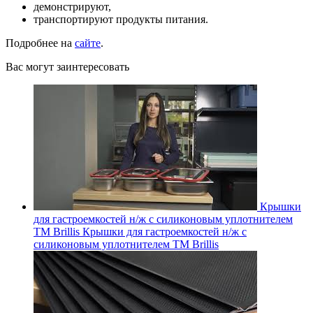
демонстрируют,
транспортируют продукты питания.
Подробнее на
сайте
.
Вас могут заинтересовать
Крышки
для гастроемкостей н/ж с силиконовым уплотнителем
ТМ Brillis
Крышки для гастроемкостей н/ж с
силиконовым уплотнителем ТМ Brillis