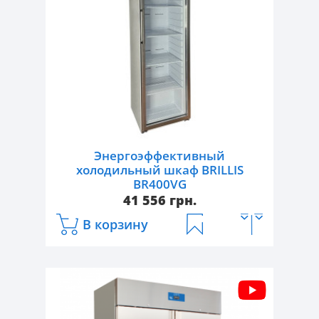
Габаритные размеры, Д/Ш/В, мм:
600/635/1855
Объем, л:
361
Исполнение корпуса:
окрашенный
металл
Тип двери:
стеклянная
Количество дверей, шт.:
1
Энергоэффективный
Тип охлаждения:
статический
холодильный шкаф BRILLIS
BR400VG
41 556 грн.
В корзину
Артикул:
BR400VG
Тип:
энергоэффективные
холодильные шкафы
Температурный режим, °С:
+2...+8