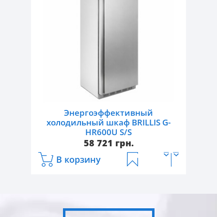
Температурный режим, °С:
-18...-22
Габаритные размеры, Д/Ш/В, мм:
1420/875/2090
Объем, л:
1300
Исполнение корпуса:
нержавеющая
сталь
Тип двери:
нержавеющая сталь
Количество дверей, шт.:
2
Энергоэффективный
Тип охлаждения:
динамический
холодильный шкаф BRILLIS G-
HR600U S/S
58 721 грн.
В корзину
Артикул:
G-HR600U S/S
Тип:
энергоэффективные
холодильные шкафы