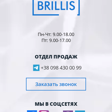
Температурный режим, °С:
-2...+8
Габаритные размеры, Д/Ш/В, мм:
777/695/1895
Объем, л:
620
Исполнение корпуса:
нержавеющая
Пн-Чт: 9.00-18.00
сталь
Пт: 9.00-17.00
Тип двери:
нержавеющая сталь
Количество дверей, шт.:
1
ОТДЕЛ ПРОДАЖ
Тип охлаждения:
статический
+38 098 430 00 99
Заказать звонок
МЫ В СОЦСЕТЯХ