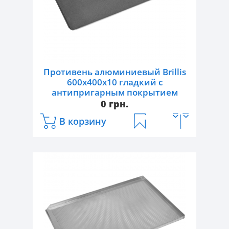
Противень алюминиевый Brillis
600х400х10 гладкий c
антипригарным покрытием
0 грн.
В корзину
Артикул:
torg9221
Тип:
противень гладкий
Габаритные размеры, Д/Ш/В, мм:
600/400
Материал:
алюминий с
антипригарным покрытием