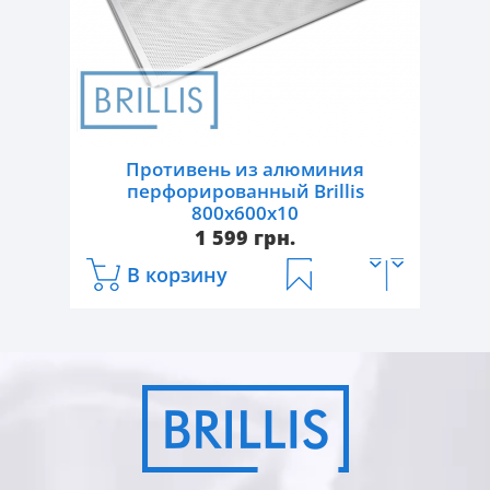
Противень из алюминия
перфорированный Brillis
800x600х10
1 599 грн.
В корзину
Артикул:
203546
Тип:
противень перфорированный
Габаритные размеры, Д/Ш/В, мм:
800/600
Материал:
алюминий