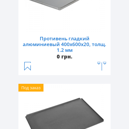
Противень гладкий
алюминиевый 400х600х20, толщ.
1.2 мм
0 грн.
Артикул:
043702
Под заказ
Тип:
противень гладкий
Габаритные размеры, Д/Ш/В, мм:
600/400
Материал:
алюминий