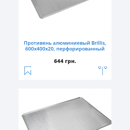
Противень алюминиевый Brillis,
600х400х20, перфорированный
644 грн.
Артикул:
112011
Тип:
противень перфорированный
Габаритные размеры, Д/Ш/В, мм:
600/400
Материал:
алюминий