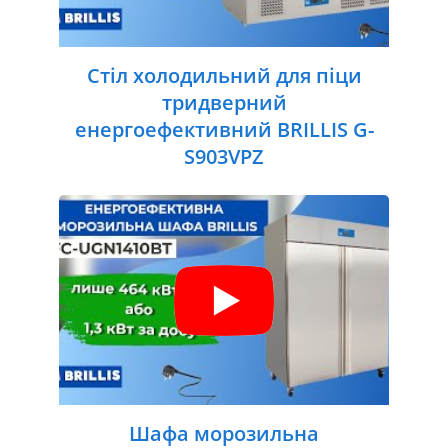
Стіл холодильний для піци
тридверний
енергоефективний BRILLIS G-
S903VPZ
Шафа морозильна