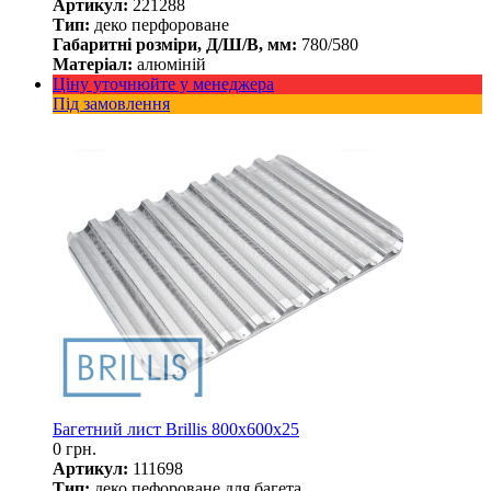
Артикул:
221288
Тип:
деко перфороване
Габаритні розміри, Д/Ш/В, мм:
780/580
Матеріал:
алюміній
Ціну уточнюйте у менеджера
Під замовлення
Багетний лист Brillis 800x600х25
0 грн.
Артикул:
111698
Тип:
деко пефороване для багета