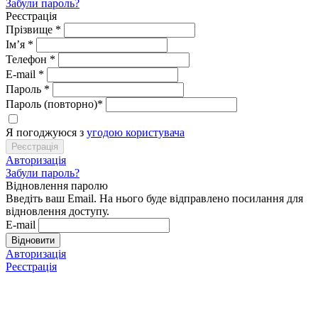
Забули пароль?
Реєстрація
Прізвище
*
Ім’я
*
Телефон
*
E-mail
*
Пароль
*
Пароль (повторно)
*
Я погоджуюся з
угодою користувача
Авторизація
Забули пароль?
Відновлення паролю
Введіть ваш Email. На нього буде відправлено посилання для
відновлення доступу.
E-mail
Авторизація
Реєстрація