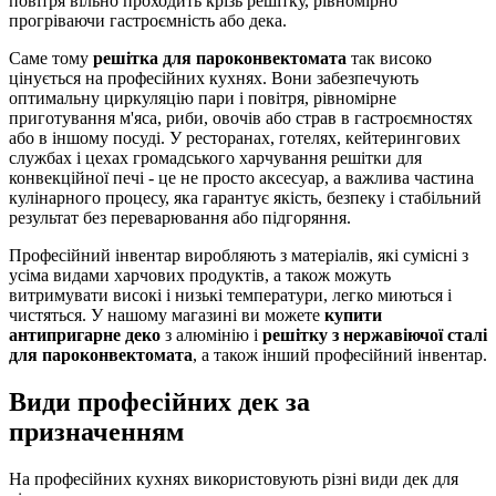
повітря вільно проходить крізь решітку, рівномірно
прогріваючи гастроємність або дека.
Саме тому
решітка для пароконвектомата
так високо
цінується на професійних кухнях. Вони забезпечують
оптимальну циркуляцію пари і повітря, рівномірне
приготування м'яса, риби, овочів або страв в гастроємностях
або в іншому посуді. У ресторанах, готелях, кейтерингових
службах і цехах громадського харчування решітки для
конвекційної печі - це не просто аксесуар, а важлива частина
кулінарного процесу, яка гарантує якість, безпеку і стабільний
результат без переварювання або підгоряння.
Професійний інвентар виробляють з матеріалів, які сумісні з
усіма видами харчових продуктів, а також можуть
витримувати високі і низькі температури, легко миються і
чистяться. У нашому магазині ви можете
купити
антипригар
не деко
з алюмінію і
решітку з нержавіючої сталі
для пароконвектомата
, а також інший професійний інвентар.
Види професійних дек за
призначенням
На професійних кухнях використовують різні види дек для