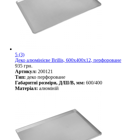
5
(3)
Деко алюмінієве Brillis, 600х400х12, перфороване
935 грн.
Артикул:
200121
Тип:
деко перфороване
Габаритні розміри, Д/Ш/В, мм:
600/400
Матеріал:
алюміній