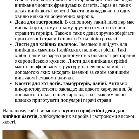
випікання довгих французьких багетів. Зараз на таких
деках випікають і короткі багети, викладаючи на одну
хвилю кілька хлібобулочних виробів.
Дека для гастрономії.
В основному такий інвентар має
високі борти, тому в ньому зручно готувати основні
страви та гарніри. Також в таких деках зручно зберігати
приготовані страви і ставити їх на лінію роздачі.
Листи для хлібних паличок
. Ідеально підійдуть для
випікання смачних італійських паличок грісіні. Такі
хлібні палички зараз пропонують в більшості ресторанів
з європейською кухнею. Листи для випікання грісіні
мають перфоровану структуру та невеликі хвилі, за
допомогою яких виходять ідеальні за своїм зовнішнім
виглядом і смаком палички.
Касети для хот догів, гамбургерів, паніні
. Активно
використовуються в закладах швидкого харчування. За
допомогою такого інвентарю вдається максимально
швидко приготувати популярні гарячі страви.
На нашому сайті ви можете
купити професійні дека для
випічки багетів
, хлібобулочних виробів і гастрономії високої
якості.