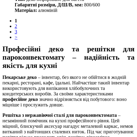
Габаритні розміри, Д/Ш/В, мм:
800/600
Матеріал:
алюміній
1
2
3
>
Професійні деко та решітки для
пароконвектомату – надійність та
якість для кухні
Пекарське деко
– інвентар, без якого не обійтися в жодній
пекарні, ресторані, кафе, їдальні. Найчастіше такий інвентар
використовують для випікання хлібобулочних та
кондитерських виробів. За своїми характеристиками
професійн
е деко
значно відрізняється від побутового: воно
міцніше і прослужить довше.
Решітка з нержавіючої сталі для пароконвектомата
–
незамінний помічник на кухні професійного рівня. Цей
міцний, блискучий аксесуар нагадує металевий каркас, немов
витканий з найтонших сталевих ниток. Під час приготування: