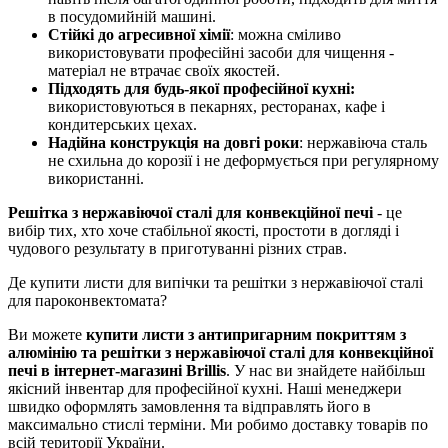
в посудомийній машині.
Стійкі до агресивної хімії
: можна сміливо
використовувати професійні засоби для чищення -
матеріал не втрачає своїх якостей.
Підходять для будь-якої професійної кухні:
використовуються в пекарнях, ресторанах, кафе і
кондитерських цехах.
Надійн
а конструкція на довгі роки
: нержавіюча сталь
не схильна до корозії і не деформується при регулярному
використанні.
Решітка з нержавіючої сталі
для конвекційної печі
- це
вибір тих, хто хоче стабільної якості, простоти в догляді і
чудового результату в приготуванні різних страв.
Де купити листи для випічки та решітки з нержавіючої сталі
для пароконвектомата?
Ви можете
купити листи з антипригарним покриттям з
алюмінію та решітки з нержавіючої сталі для конвекційної
печі в інтернет-магазині Brillis
. У нас ви знайдете найбільш
якісний інвентар для професійної кухні. Наші менеджери
швидко оформлять замовлення та відправлять його в
максимально стислі терміни. Ми робимо доставку товарів по
всій території України.