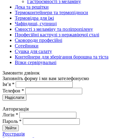
Гастроємності з меламіну
Дека та решітки
Термоконтейнери та термопідноси
Термовідра для їжі
Чафіндиші, супниці
Ємності з меламіну та поліпропілену
Професійні каструлі з нержавіючої сталі
Сковороди професійні
Сотейники
Сушка для салату
Контейнери для зберігання борошна та тіста
Візки сервірувальні
Замовити дзвінок
Заповніть форму і ми вам зателефонуємо
Ім’я
*
Телефон
*
Авторизація
Логін
*
Пароль
*
Реєстрація