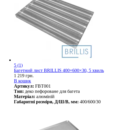
5
(1)
Багетний лист BRILLIS 400×600×30, 5 хвиль
1 219 грн.
В кошик
Артикул:
FBT001
Тип:
деко пефороване для багета
Матеріал:
алюміній
Габаритні розміри, Д/Ш/В, мм:
400/600/30