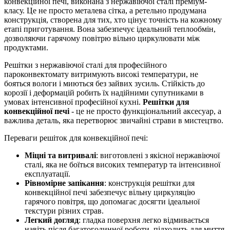
конвекційної печі, виконана з нержавіючої сталі преміум-
класу. Це не просто металева сітка, а ретельно продумана
конструкція, створена для тих, хто цінує точність на кожному
етапі приготування. Вона забезпечує ідеальний теплообмін,
дозволяючи гарячому повітрю вільно циркулювати між
продуктами.
Решітки з нержавіючої сталі для професійного
пароконвектомату витримують високі температури, не
бояться вологи і миються без зайвих зусиль. Стійкість до
корозії і деформацій робить їх надійними супутниками в
умовах інтенсивної професійної кухні.
Решітки для
конвекційної печі
- це не просто функціональний аксесуар, а
важлива деталь, яка перетворює звичайні страви в мистецтво.
Переваги решіток для конвекційної печі:
Міцні та витривалі
: виготовлені з якісної нержавіючої
сталі, яка не боїться високих температур та інтенсивної
експлуатації.
Рівномірне запікання
: конструкція решітки для
конвекційної печі забезпечує вільну циркуляцію
гарячого повітря, що допомагає досягти ідеальної
текстури різних страв.
Легкий догляд
: гладка поверхня легко відмивається
навіть після багатогодинної роботи, підходить для миття