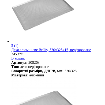
5
(1)
Деко алюмінієве Brillis, 530х325х15, перфороване
745 грн.
В кошик
Артикул:
208263
Тип:
деко перфороване
Габаритні розміри, Д/Ш/В, мм:
530/325
Матеріал:
алюміній