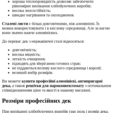
хороша теплопровідність дозволяє забезпечити
рівномірне випікання хлібобулочних виробів;
висока зносостійкість;
швидке нагрівання та охолодження.
Сталеві листи
є більш довговічними, ніж алюмінієві. Їх
можна використовувати і в кислому середовищі. Але за вагою
вони значно важче алюмінієвих.
До переваг дек з нержавіючої сталі відносяться:
довговічність;
висока міцність;
легкість очищення;
підходять для зберігання готових страв;
не піддаються впливу кислого середовища і корозії;
великий вибір розмірів.
Ви можете
купити професійні алюмінієві, антипригарні
дека,
а також
решітки для пароконвектомату
з оптимальним
співвідношенням ціни та якості в нашому магазині.
Розміри професійних дек
При випіканні хлібобулочних виробів грає роль і розмір дека.