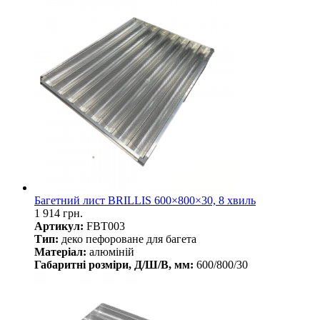
Багетний лист BRILLIS 600×800×30, 8 хвиль
1 914 грн.
Артикул:
FBT003
Тип:
деко пефороване для багета
Матеріал:
алюміній
Габаритні розміри, Д/Ш/В, мм:
600/800/30