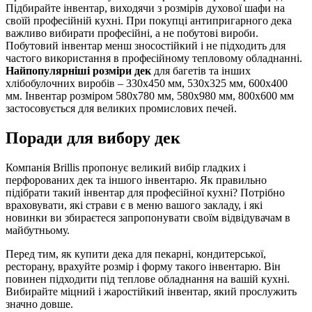
Підбирайте інвентар, виходячи з розмірів духової шафи на
своїй професійній кухні. При покупці антипригарного дека
важливо вибирати професійні, а не побутові вироби.
Побутовий інвентар менш зносостійкий і не підходить для
частого використання в професійному тепловому обладнанні.
Найпопулярніші розміри
дек
для багетів та інших
хлібобулочних виробів – 330х450 мм, 530х325 мм, 600х400
мм. Інвентар розміром 580х780 мм, 580х980 мм, 800х600 мм
застосовується для великих промислових печей.
Поради для вибору дек
Компанія Brillis пропонує великий вибір гладких і
перфорованих дек та іншого інвентарю. Як правильно
підібрати такий інвентар для професійної кухні? Потрібно
враховувати, які страви є в меню вашого закладу, і які
новинки ви збираєтеся запропонувати своїм відвідувачам в
майбутньому.
Перед тим, як купити дека для пекарні, кондитерської,
ресторану, врахуйте розмір і форму такого інвентарю. Він
повинен підходити під теплове обладнання на вашій кухні.
Вибирайте міцний і жаростійкий інвентар, який прослужить
значно довше.