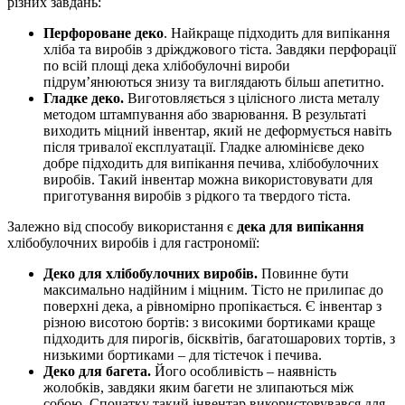
різних завдань:
Перфороване деко
. Найкраще підходить для випікання
хліба та виробів з дріжджового тіста. Завдяки перфорації
по всій площі дека хлібобулочні вироби
підрум’янюються знизу та виглядають більш апетитно.
Гладке деко.
Виготовляється з цілісного листа металу
методом штампування або зварювання. В результаті
виходить міцний інвентар, який не деформується навіть
після тривалої експлуатації. Гладке алюмінієве деко
добре підходить для випікання печива, хлібобулочних
виробів. Такий інвентар можна використовувати для
приготування виробів з рідкого та твердого тіста.
Залежно від способу використання є
дека для випікання
хлібобулочних виробів і для гастрономії:
Деко для хлібобулочних виробів.
Повинне бути
максимально надійним і міцним. Тісто не прилипає до
поверхні дека, а рівномірно пропікається. Є інвентар з
різною висотою бортів: з високими бортиками краще
підходить для пирогів, бісквітів, багатошарових тортів, з
низькими бортиками – для тістечок і печива.
Деко для багета.
Його особливість – наявність
жолобків, завдяки яким багети не злипаються між
собою. Спочатку такий інвентар використовувався для