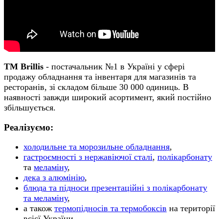
ТМ Brillis
- постачальник №1 в Україні у сфері
продажу обладнання та інвентаря для магазинів та
ресторанів, зі складом більше 30 000 одиниць. В
наявності завжди широкий асортимент, який постійно
збільшується.
Реалізуємо:
холодильне та морозильне обладнання
,
гастроємності з нержавіючої сталі
,
полікарбонату
та
меламіну
,
дека з алюмінію
,
блюда та підноси презентаційні з полікарбонату
та меламіну
,
а також
термопідносів та термобоксів
на території
всієї України.