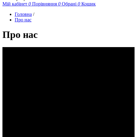
Мій кабінет
0
Порівняння
0
Обрані
0
Кошик
Головна
/
Про нас
Про нас