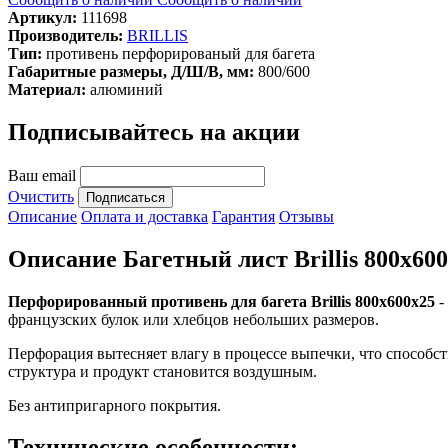
Артикул:
111698
Производитель:
BRILLIS
Тип:
противень перфорированый для багета
Габаритные размеры, Д/Ш/В, мм:
800/600
Материал:
алюминий
Подписывайтесь на акции
Ваш email
Очистить
Описание
Оплата и доставка
Гарантия
Отзывы
Описание Багетный лист Brillis 800x60
Перфорированный противень для багета Brillis 800x600х25
-
французских булок или хлебцов небольших размеров.
Перфорация вытесняет влагу в процессе выпечки, что способст
структура и продукт становится воздушным.
Без антипригарного покрытия.
Технические особенности: