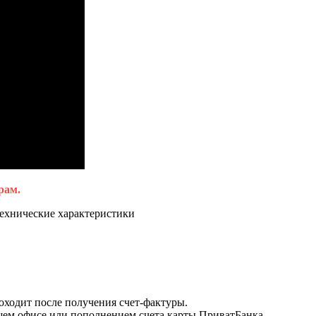
рам.
технические характеристики
оходит после получения счет-фактуры.
шем офисе или пополнением счета карты ПриватБанка.