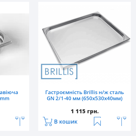
жавіюча
Гастроємність Brillis н/ж сталь
5 mm
GN 2/1-40 мм (650x530x40мм)
1 115 грн.
В кошик
Артикул:
821-40