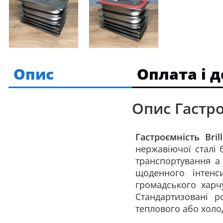
Опис
Оплата і 
Опис Гастро
Гастроємність
Bril
нержавіючої сталі 
транспортування а 
щоденного інтенс
громадського харчу
Стандартизовані р
теплового або холо