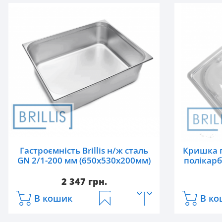
Гастроємність Brillis н/ж сталь
Кришка г
GN 2/1-200 мм (650x530x200мм)
полікарб
2 347 грн.
В кошик
В ко
Артикул:
821-8
Артикул: