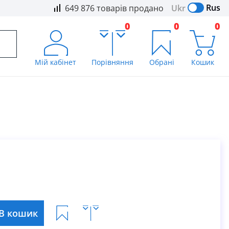
Rus
Ukr
649 876 товарів продано
0
0
0
Мій кабінет
Порівняння
Обрані
Кошик
В кошик