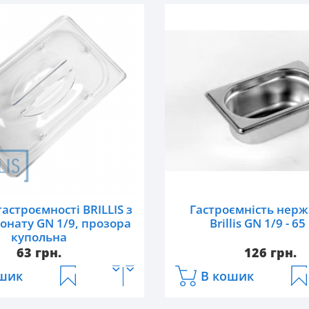
астроємності BRILLIS з
Гастроємність нер
онату GN 1/9, прозора
Brillis GN 1/9 - 6
купольна
63 грн.
126 грн.
шик
В кошик
HM-4324
Артикул:
819-2