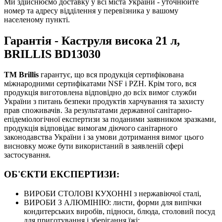
Ми здійснюємо доставку у всі міста України - уточнюйте
номер та адресу відділення у перевізника у вашому
населеному пункті.
Гарантія - Каструля висока 21 л,
BRILLIS BD13030
ТМ Brillis
гарантує, що вся продукція сертифікована
міжнародними сертифікатами NSF і PZH. Крім того, вся
продукція виготовлена відповідно до всіх вимог служби
України з питань безпеки продуктів харчування та захисту
прав споживачів. За результатами державної санітарно-
епідеміологічної експертизи за поданими заявником зразками,
продукція відповідає вимогам діючого санітарного
законодавства України і за умови дотримання вимог цього
висновку може бути використаний в заявленій сфері
застосування.
ОБ'ЄКТИ ЕКСПЕРТИЗИ:
ВИРОБИ СТОЛОВІ КУХОННІ з нержавіючої сталі,
ВИРОБИ З АЛЮМІНІЮ: листи, форми для випічки
кондитерських виробів, підноси, блюда, столовий посуд
для приготування і зберігання їжі;