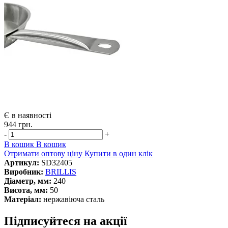
Є в наявності
944 грн.
-
+
В кошик
В кошик
Отримати оптову ціну
Купити в один клік
Артикул:
SD32405
Виробник:
BRILLIS
Діаметр, мм:
240
Висота, мм:
50
Матеріал:
нержавіюча сталь
Підписуйтеся на акції