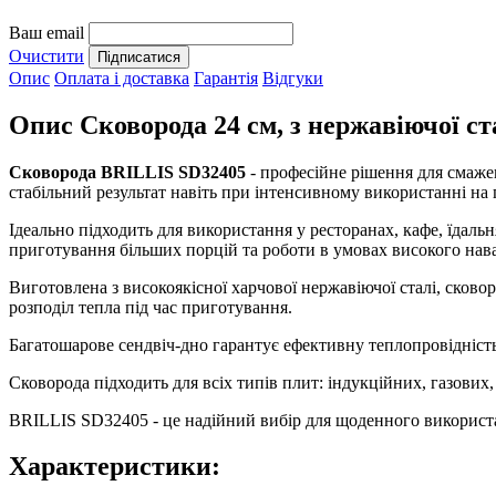
Ваш email
Очистити
Опис
Оплата і доставка
Гарантія
Відгуки
Опис Сковорода 24 см, з нержавіючої с
Сковорода BRILLIS SD32405
- професійне рішення для смажен
стабільний результат навіть при інтенсивному використанні на 
Ідеально підходить для використання у ресторанах, кафе, їдал
приготування більших порцій та роботи в умовах високого нав
Виготовлена з високоякісної харчової нержавіючої сталі, сковор
розподіл тепла під час приготування.
Багатошарове сендвіч-дно гарантує ефективну теплопровідніст
Сковорода підходить для всіх типів плит: індукційних, газових,
BRILLIS SD32405 - це надійний вибір для щоденного використання
Характеристики: