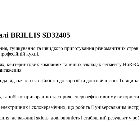
талі BRILLIS SD32405
ня, тушкування та швидкого приготування різноманітних страв: м’
професійній кухні.
ьнях, кейтерингових компаніях та інших закладах сегменту HoReC
антаження.
ода відзначається стійкістю до корозії та довговічністю. Товщина 
ь, запобігає пригоранню та сприяє енергоефективному використ
 електричних і склокерамічних, що робить її універсальним інстр
, де важливі якість, довговічність і стабільний результат у роб