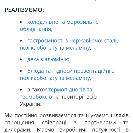
РЕАЛІЗУЄМО:
холодильне та морозильне
обладнання
,
гастроємності з нержавіючої сталі
,
полікарбонату
та
меламіну
,
дека з алюмінію
,
блюда та підноси презентаційні з
полікарбонату та меламіну
,
а також
термопідносів та
термобоксів
на території всієї
України.
Ми постійно розвиваємося та шукаємо шляхів
спрощення співпраці з партнерами та
дилерами. Маємо виробничі потужності в